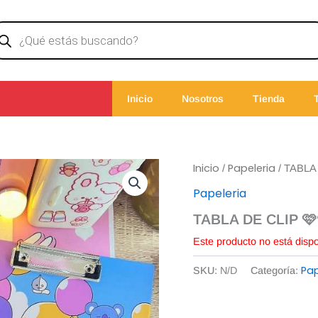
ducts
rch
Inicio
Nosotros
Tienda
Inicio
Papeleria
/
/ TABLA
Papeleria
TABLA DE CLIP 🩷
Este producto no está disp
Pap
SKU:
N/D
Categoría: