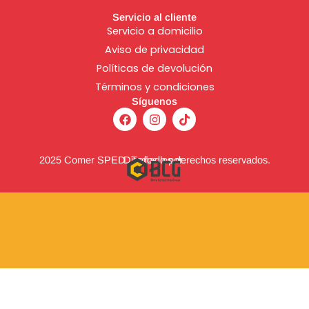
Servicio al cliente
Servicio a domicilio
Aviso de
privacidad
Políticas de devolución
Términos y condiciones
Síguenos
F
I
T
a
n
i
c
s
k
e
t
t
b
a
o
2025 Comer SPED. Todos los derechos reservados.
Diseñado por:
o
g
k
o
r
k
a
m