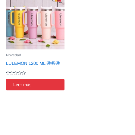
Novedad
LULEMON 1200 ML 🤩🤩🤩
Valorado
en
Leer más
0
de
5