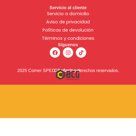
Servicio al cliente
Servicio a domicilio
Aviso de
privacidad
Políticas de devolución
Términos y condiciones
Síguenos
F
I
T
a
n
i
c
s
k
e
t
t
b
a
o
2025 Comer SPED. Todos los derechos reservados.
Diseñado por:
o
g
k
o
r
k
a
m