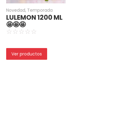
Novedad
,
Temporada
LULEMON 1200 ML
🤩🤩🤩
☆
☆
☆
☆
☆
Ver productos