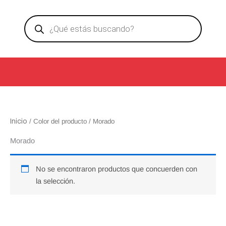
Ir
Products
al
search
contenido
Inicio
/ Color del producto / Morado
Morado
No se encontraron productos que concuerden con
la selección.