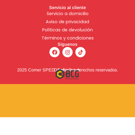
Servicio al cliente
Servicio a domicilio
Aviso de
privacidad
Políticas de devolución
Términos y condiciones
Síguenos
F
I
T
a
n
i
c
s
k
e
t
t
b
a
o
2025 Comer SPED. Todos los derechos reservados.
Diseñado por:
o
g
k
o
r
k
a
m