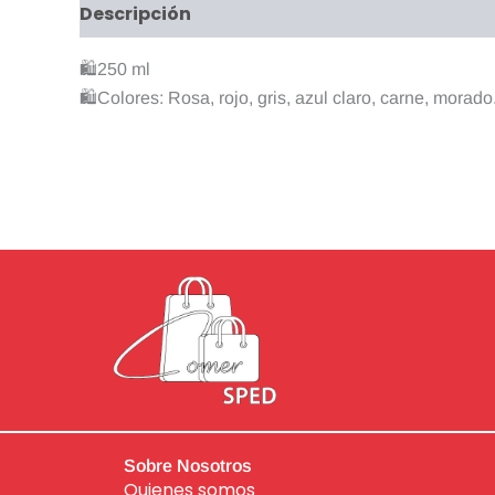
Descripción
Información adicional
Valo
🛍250 ml
🛍️Colores: Rosa, rojo, gris, azul claro, carne, morado
Sobre Nosotros
Quienes somos