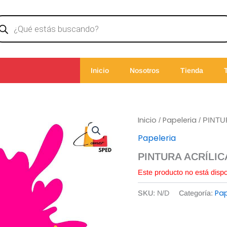
ducts
rch
Inicio
Nosotros
Tienda
Inicio
Papeleria
/
/ PINTU
Papeleria
PINTURA ACRÍLICA
Este producto no está disp
Pap
SKU:
N/D
Categoría: