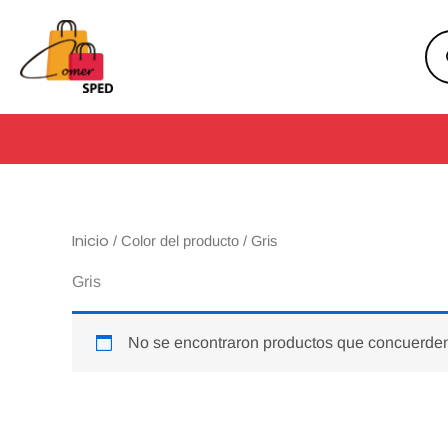
Ir
Pro
al
sea
contenido
Inicio
/ Color del producto / Gris
Gris
No se encontraron productos que concuerden