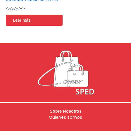
Valorado
en
Leer más
0
de
5
Sobre Nosotros
Quienes somos