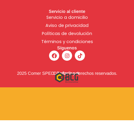
Servicio al cliente
Servicio a domicilio
Aviso de
privacidad
Políticas de devolución
Términos y condiciones
Síguenos
F
I
T
a
n
i
c
s
k
e
t
t
b
a
o
2025 Comer SPED. Todos los derechos reservados.
Diseñado por:
o
g
k
o
r
k
a
m