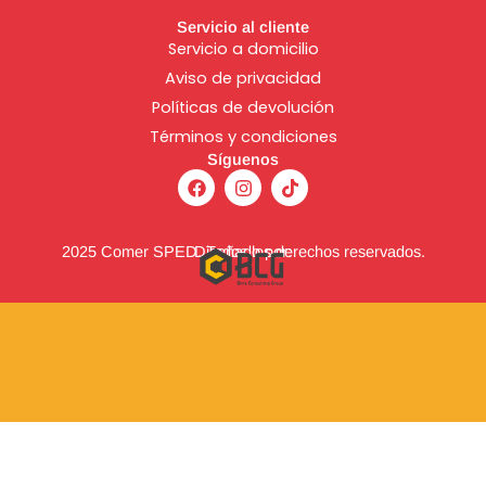
Servicio al cliente
Servicio a domicilio
Aviso de
privacidad
Políticas de devolución
Términos y condiciones
Síguenos
F
I
T
a
n
i
c
s
k
e
t
t
b
a
o
2025 Comer SPED. Todos los derechos reservados.
Diseñado por:
o
g
k
o
r
k
a
m