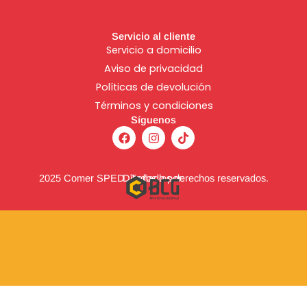
Servicio al cliente
Servicio a domicilio
Aviso de
privacidad
Políticas de devolución
Términos y condiciones
Síguenos
F
I
T
a
n
i
c
s
k
e
t
t
b
a
o
2025 Comer SPED. Todos los derechos reservados.
Diseñado por:
o
g
k
o
r
k
a
m