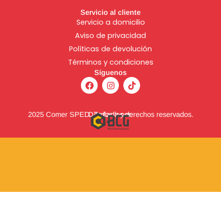
Servicio al cliente
Servicio a domicilio
Aviso de
privacidad
Políticas de devolución
Términos y condiciones
Síguenos
F
I
T
a
n
i
c
s
k
e
t
t
b
a
o
2025 Comer SPED. Todos los derechos reservados.
Diseñado por:
o
g
k
o
r
k
a
m