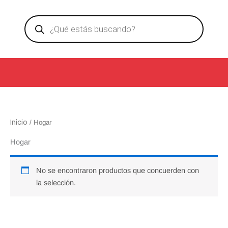
Ir
Products
al
search
contenido
Inicio
/ Hogar
Hogar
No se encontraron productos que concuerden con
la selección.