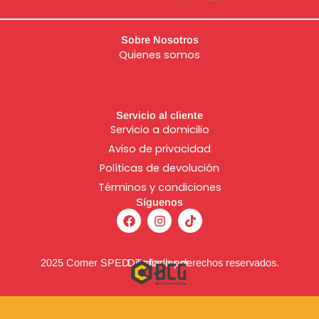
Sobre Nosotros
Quienes somos
Servicio al cliente
Servicio a domicilio
Aviso de
privacidad
Políticas de devolución
Términos y condiciones
Síguenos
F
I
T
a
n
i
c
s
k
e
t
t
b
a
o
2025 Comer SPED. Todos los derechos reservados.
Diseñado por:
o
g
k
o
r
k
a
m