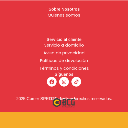
Sobre Nosotros
Quienes somos
Servicio al cliente
Servicio a domicilio
Aviso de
privacidad
Políticas de devolución
Términos y condiciones
Síguenos
F
I
T
a
n
i
c
s
k
e
t
t
b
a
o
2025 Comer SPED. Todos los derechos reservados.
Diseñado por:
o
g
k
o
r
k
a
m