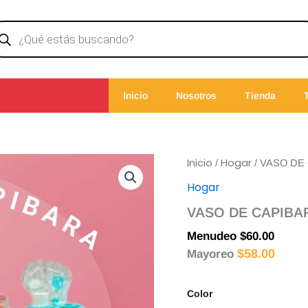
ducts
rch
Inicio
Nosotros
Tienda
VASO
Inicio
Hogar
/
/ VASO DE
DE
Hogar
CAPIBARA
cantidad
VASO DE CAPIBA
Menudeo
$
60.00
$
58.00
Mayoreo
Color