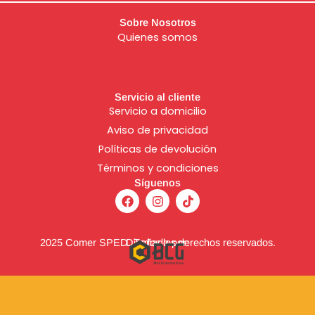
Sobre Nosotros
Quienes somos
Servicio al cliente
Servicio a domicilio
Aviso de
privacidad
Políticas de devolución
Términos y condiciones
Síguenos
F
I
T
a
n
i
c
s
k
e
t
t
b
a
o
2025 Comer SPED. Todos los derechos reservados.
Diseñado por:
o
g
k
o
r
k
a
m