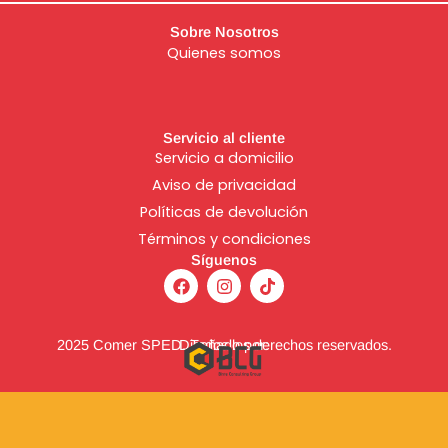
Sobre Nosotros
Quienes somos
Servicio al cliente
Servicio a domicilio
Aviso de
privacidad
Políticas de devolución
Términos y condiciones
Síguenos
F
I
T
a
n
i
c
s
k
e
t
t
b
a
o
2025 Comer SPED. Todos los derechos reservados.
Diseñado por:
o
g
k
o
r
k
a
m