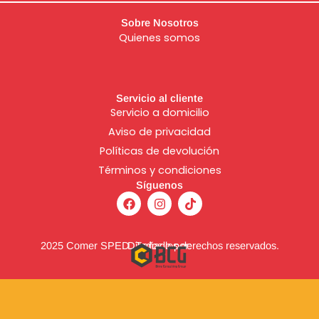
Sobre Nosotros
Quienes somos
Servicio al cliente
Servicio a domicilio
Aviso de
privacidad
Políticas de devolución
Términos y condiciones
Síguenos
F
I
T
a
n
i
c
s
k
e
t
t
b
a
o
2025 Comer SPED. Todos los derechos reservados.
Diseñado por:
o
g
k
o
r
k
a
m