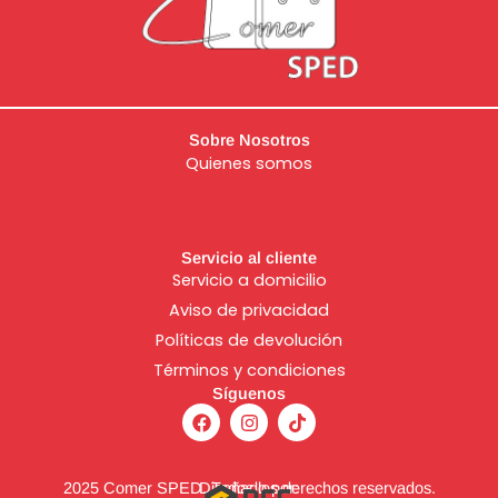
Sobre Nosotros
Quienes somos
Servicio al cliente
Servicio a domicilio
Aviso de
privacidad
Políticas de devolución
Términos y condiciones
Síguenos
F
I
T
a
n
i
c
s
k
e
t
t
b
a
o
2025 Comer SPED. Todos los derechos reservados.
Diseñado por: