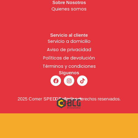
Sobre Nosotros
Quienes somos
Servicio al cliente
Servicio a domicilio
Aviso de
privacidad
Políticas de devolución
Términos y condiciones
Síguenos
F
I
T
a
n
i
c
s
k
e
t
t
b
a
o
2025 Comer SPED. Todos los derechos reservados.
Diseñado por:
o
g
k
o
r
k
a
m