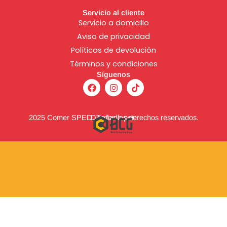
Servicio al cliente
Servicio a domicilio
Aviso de
privacidad
Políticas de devolución
Términos y condiciones
Síguenos
F
I
T
a
n
i
c
s
k
e
t
t
b
a
o
2025 Comer SPED. Todos los derechos reservados.
Diseñado por:
o
g
k
o
r
k
a
m