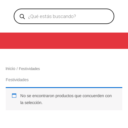
Ir
Products
al
search
contenido
Inicio
/ Festividades
Festividades
No se encontraron productos que concuerden con
la selección.