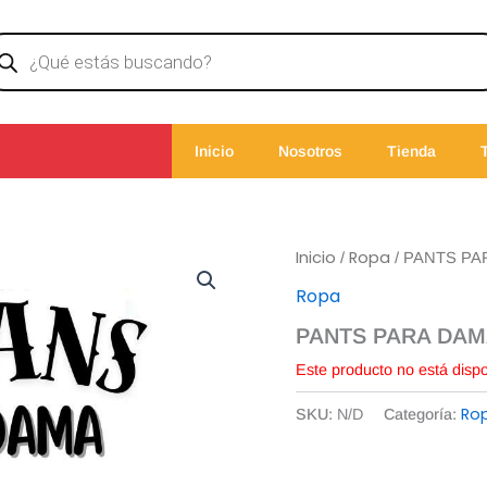
ducts
rch
Inicio
Nosotros
Tienda
Inicio
Ropa
/
/ PANTS PA
Ropa
PANTS PARA DA
Este producto no está disp
Ro
SKU:
N/D
Categoría: