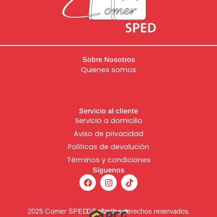
Sobre Nosotros
Quienes somos
Servicio al cliente
Servicio a domicilio
Aviso de
privacidad
Políticas de devolución
Términos y condiciones
Síguenos
F
I
T
a
n
i
c
s
k
e
t
t
b
a
o
2025 Comer SPED. Todos los derechos reservados.
Diseñado por: