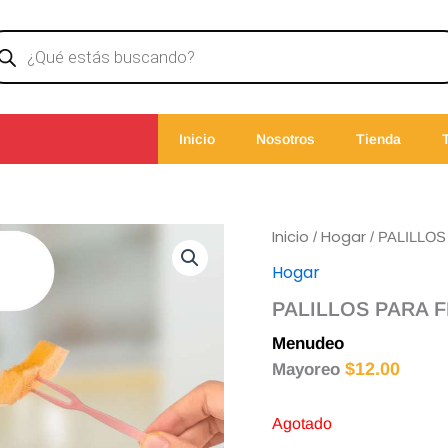
ducts
rch
Inicio
Nosotros
Tienda
Inicio
Hogar
/
/ PALILLO
Hogar
PALILLOS PARA 
Menudeo
$
13.00
$
12.00
Mayoreo
Agotado