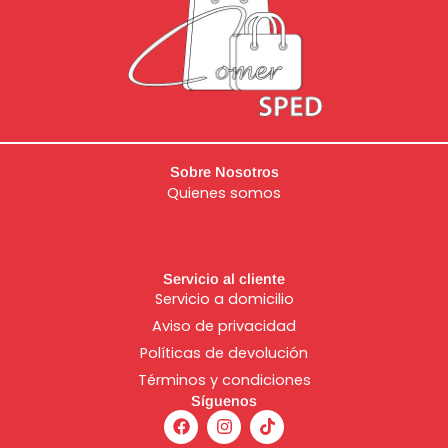
Sobre Nosotros
Quienes somos
Servicio al cliente
Servicio a domicilio
Aviso de
privacidad
Políticas de devolución
Términos y condiciones
Síguenos
F
I
T
a
n
i