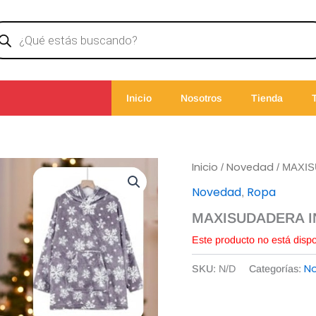
ducts
rch
Inicio
Nosotros
Tienda
Inicio
Novedad
/
/ MAXIS
Novedad
Ropa
,
MAXISUDADERA IN
Este producto no está disp
N
SKU:
N/D
Categorías: