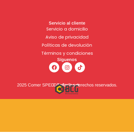
Servicio al cliente
Servicio a domicilio
Aviso de
privacidad
Políticas de devolución
Términos y condiciones
Síguenos
F
I
T
a
n
i
c
s
k
e
t
t
b
a
o
2025 Comer SPED. Todos los derechos reservados.
Diseñado por:
o
g
k
o
r
k
a
m