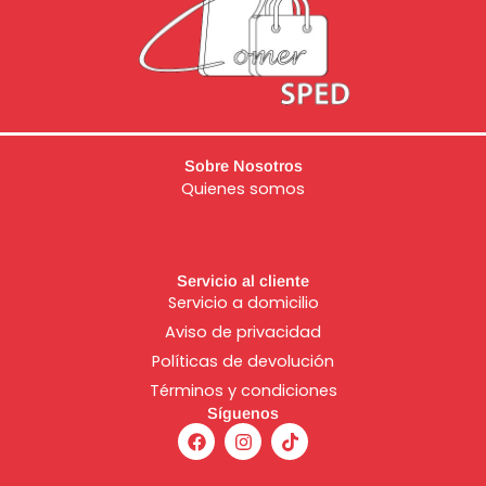
Sobre Nosotros
Quienes somos
Servicio al cliente
Servicio a domicilio
Aviso de
privacidad
Políticas de devolución
Términos y condiciones
Síguenos
F
I
T
a
n
i
c
s
k