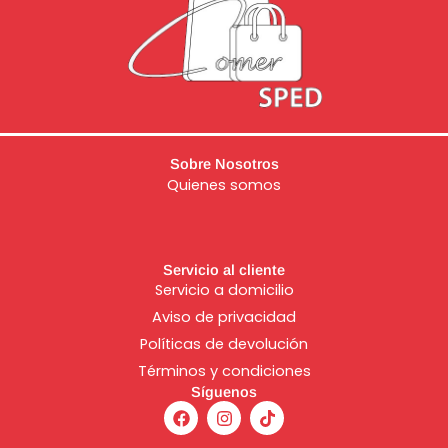
Sobre Nosotros
Quienes somos
Servicio al cliente
Servicio a domicilio
Aviso de
privacidad
Políticas de devolución
Términos y condiciones
Síguenos
F
I
T
a
n
i
c
s
k