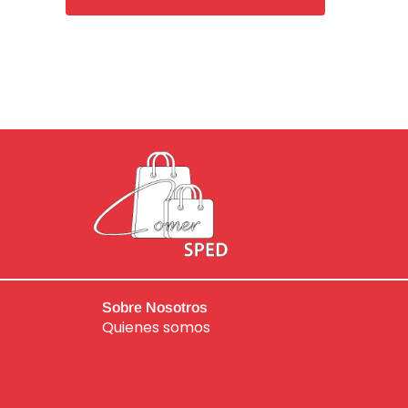
de
5
Sobre Nosotros
Quienes somos