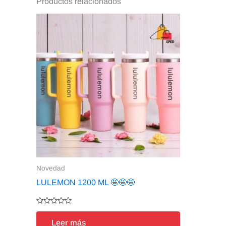
Productos relacionados
Novedad
LULEMON 1200 ML 🤩🤩🤩
Valorado
en
Leer más
0