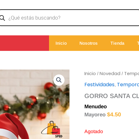
ducts
rch
Inicio
Nosotros
Tienda
Inicio
Novedad
Temp
/
/
Festividades
Tempor
,
GORRO SANTA CLA
Menudeo
$
5.00
$
4.50
Mayoreo
Agotado