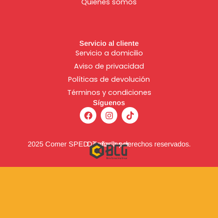
Quienes somos
Servicio al cliente
Servicio a domicilio
Aviso de
privacidad
Políticas de devolución
Términos y condiciones
Síguenos
F
I
T
a
n
i
c
s
k
e
t
t
b
a
o
2025 Comer SPED. Todos los derechos reservados.
Diseñado por:
o
g
k
o
r
k
a
m