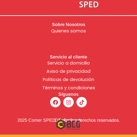
Sobre Nosotros
Quienes somos
Servicio al cliente
Servicio a domicilio
Aviso de
privacidad
Políticas de devolución
Términos y condiciones
Síguenos
F
I
T
a
n
i
c
s
k
e
t
t
b
a
o
2025 Comer SPED. Todos los derechos reservados.
Diseñado por:
o
g
k
o
r
k
a