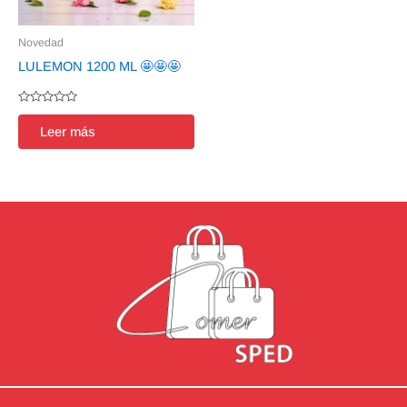
Novedad
LULEMON 1200 ML 🤩🤩🤩
Valorado
en
Leer más
0
de
5