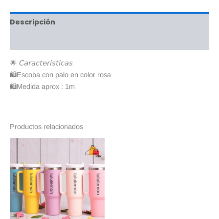
Descripción
Valoraciones (0)
🌟 𝘊𝘢𝘳𝘢𝘤𝘵𝘦𝘳𝘪𝘴𝘵𝘪𝘤𝘢𝘴
🛍Escoba con palo en color rosa
🛍Medida aprox : 1m
Productos relacionados