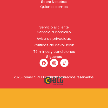
Sobre Nosotros
Quienes somos
Servicio al cliente
Servicio a domicilio
Aviso de
privacidad
Políticas de devolución
Términos y condiciones
Síguenos
F
I
T
a
n
i
c
s
k
e
t
t
b
a
o
2025 Comer SPED. Todos los derechos reservados.
Diseñado por:
o
g
k
o
r
k
a
m