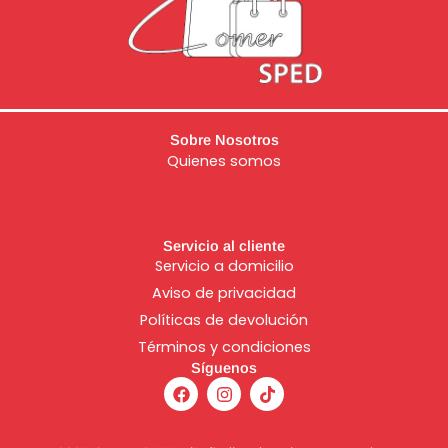
Sobre Nosotros
Quienes somos
Servicio al cliente
Servicio a domicilio
Aviso de
privacidad
Políticas de devolución
Términos y condiciones
Síguenos
F
I
T
a
n
i
c
s
k
e
t
t