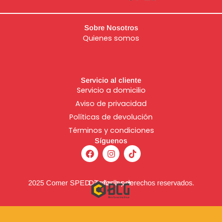
Sobre Nosotros
Quienes somos
Servicio al cliente
Servicio a domicilio
Aviso de
privacidad
Políticas de devolución
Términos y condiciones
Síguenos
F
I
T
a
n
i
c
s
k
e
t
t
b
a
o
2025 Comer SPED. Todos los derechos reservados.
Diseñado por:
o
g
k
o
r
k
a
m