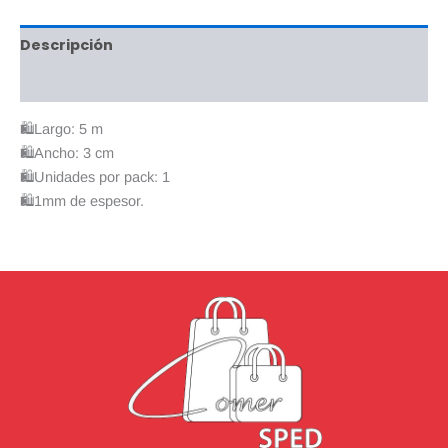
Descripción
Valoraciones (0)
🛍️Largo: 5 m
🛍️Ancho: 3 cm
🛍️Unidades por pack: 1
🛍️1mm de espesor.