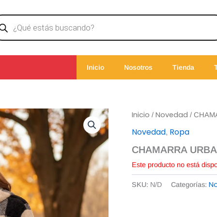
ducts
rch
Inicio
Nosotros
Tienda
Inicio
Novedad
/
/ CHAM
Novedad
Ropa
,
CHAMARRA URBAN
Este producto no está disp
N
SKU:
N/D
Categorías: