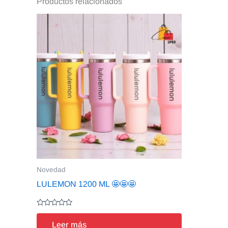
Productos relacionados
Novedad
LULEMON 1200 ML 🤩🤩🤩
Valorado
en
Leer más
0