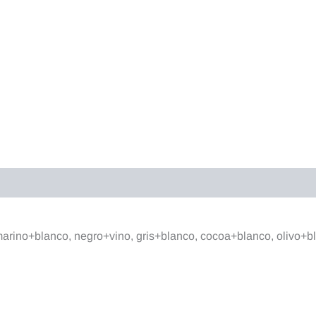
raciones (0)
arino+blanco, negro+vino, gris+blanco, cocoa+blanco, olivo+b