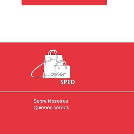
de
5
Sobre Nosotros
Quienes somos