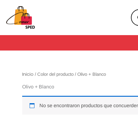
Ir
Pro
al
sea
contenido
Inicio
/ Color del producto / Olivo + Blanco
Olivo + Blanco
No se encontraron productos que concuerden