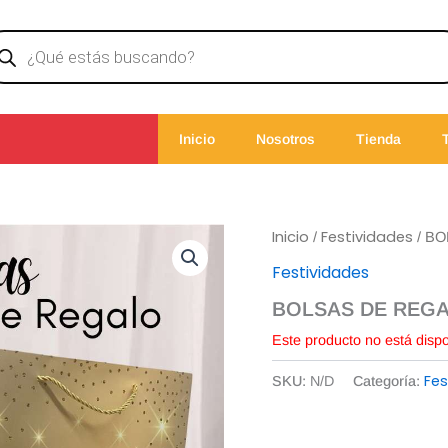
ducts
rch
Inicio
Nosotros
Tienda
Inicio
Festividades
/
/ B
Festividades
BOLSAS DE REG
Este producto no está disp
Fes
SKU:
N/D
Categoría: