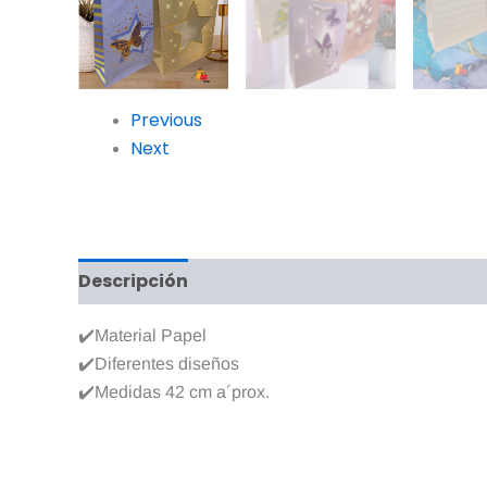
Previous
Next
Descripción
Valoraciones (0)
✔️Material Papel
✔️Diferentes diseños
✔️Medidas 42 cm a´prox.