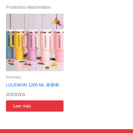
Productos relacionados
Novedad
LULEMON 1200 ML 🤩🤩🤩
Valorado
en
Leer más
0
de
5