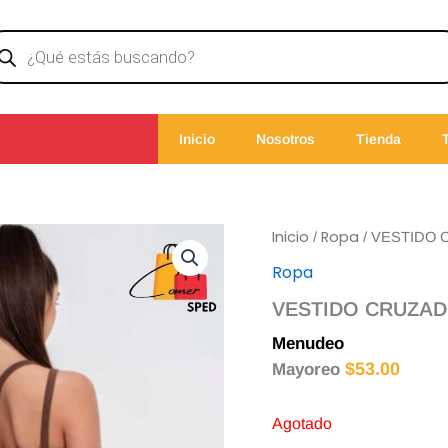
ducts
rch
Inicio
Nosotros
Tienda
Inicio
Ropa
/
/ VESTIDO
Ropa
VESTIDO CRUZA
Menudeo
$
55.00
$
53.00
Mayoreo
Agotado