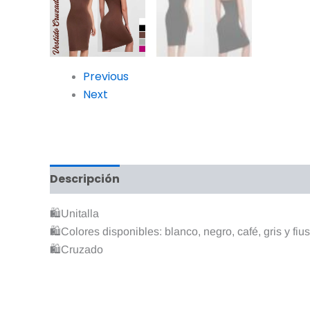
Previous
Next
Descripción
Valoraciones (0)
🛍Unitalla
🛍Colores disponibles: blanco, negro, café, gris y fiu
🛍Cruzado