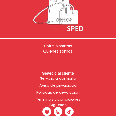
Sobre Nosotros
Quienes somos
Servicio al cliente
Servicio a domicilio
Aviso de
privacidad
Políticas de devolución
Términos y condiciones
Síguenos
F
I
T
a
n
i