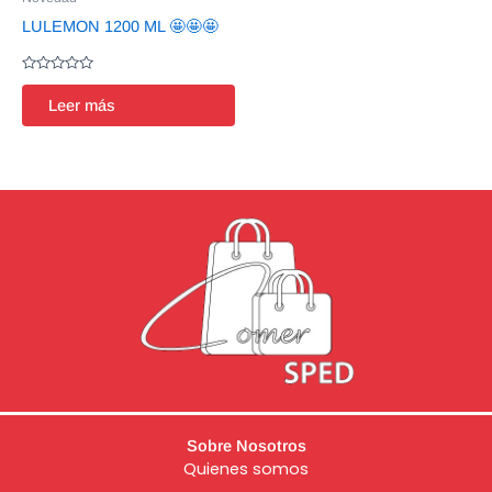
LULEMON 1200 ML 🤩🤩🤩
Valorado
en
Leer más
0
de
5
Sobre Nosotros
Quienes somos