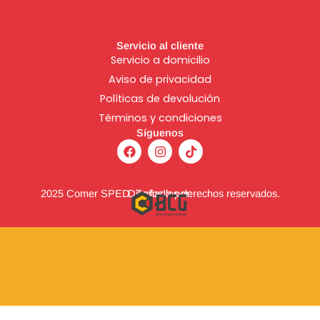
Servicio al cliente
Servicio a domicilio
Aviso de
privacidad
Políticas de devolución
Términos y condiciones
Síguenos
F
I
T
a
n
i
c
s
k
e
t
t
b
a
o
2025 Comer SPED. Todos los derechos reservados.
Diseñado por:
o
g
k
o
r
k
a
m