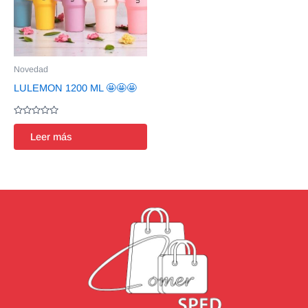
Novedad
LULEMON 1200 ML 🤩🤩🤩
Valorado
en
Leer más
0
de
5