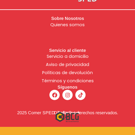
Sobre Nosotros
Quienes somos
Servicio al cliente
Servicio a domicilio
Aviso de
privacidad
Políticas de devolución
Términos y condiciones
Síguenos
F
I
T
a
n
i
c
s
k
e
t
t
b
a
o
2025 Comer SPED. Todos los derechos reservados.
Diseñado por:
o
g
k
o
r
k
a
m