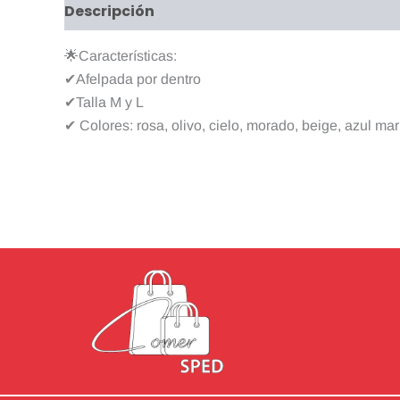
Descripción
Información adicional
Valo
🌟Características:
✔Afelpada por dentro
✔Talla M y L
✔ Colores: rosa, olivo, cielo, morado, beige, azul ma