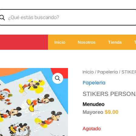
ducts
rch
Inicio
Nosotros
Tienda
Inicio
Papeleria
/
/ STIK
Papeleria
STIKERS PERSON
Menudeo
$
10.00
$
9.00
Mayoreo
Agotado