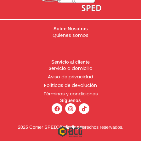
Sobre Nosotros
Quienes somos
Servicio al cliente
Servicio a domicilio
Aviso de
privacidad
Políticas de devolución
Términos y condiciones
Síguenos
F
I
T
a
n
i
c
s
k
e
t
t
b
a
o
2025 Comer SPED. Todos los derechos reservados.
Diseñado por:
o
g
k
o
r