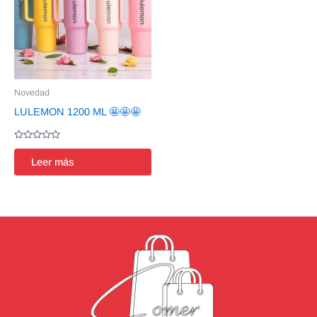
Novedad
LULEMON 1200 ML 🤩🤩🤩
Valorado
en
Leer más
0
de
5