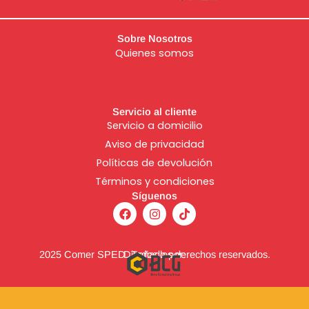
Sobre Nosotros
Quienes somos
Servicio al cliente
Servicio a domicilio
Aviso de
privacidad
Políticas de devolución
Términos y condiciones
Síguenos
F
I
T
a
n
i
c
s
k
e
t
t
b
a
o
2025 Comer SPED. Todos los derechos reservados.
Diseñado por:
o
g
k
o
r
k
a
m