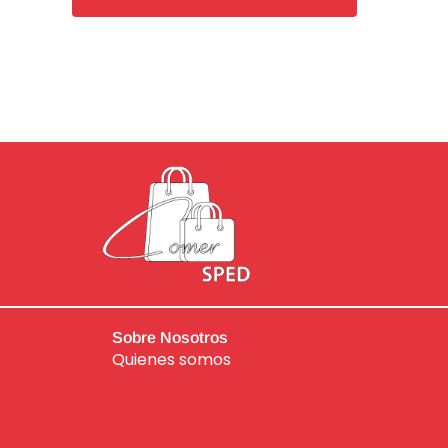
de
5
Sobre Nosotros
Quienes somos