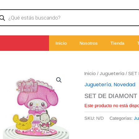
ducts
rch
Inicio
Nosotros
Tienda
Inicio
Juguetería
/
/ SET 
Juguetería
Novedad
,
SET DE DIAMONT P
Este producto no está disp
Ju
SKU:
N/D
Categorías: