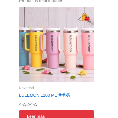
Productos relacionados
Novedad
LULEMON 1200 ML 🤩🤩🤩
Valorado
en
Leer más
0