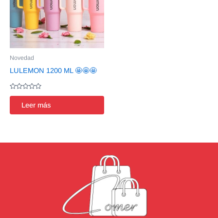
Novedad
LULEMON 1200 ML 🤩🤩🤩
Valorado
en
Leer más
0
de
5