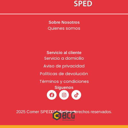
Sobre Nosotros
Quienes somos
Servicio al cliente
Servicio a domicilio
Aviso de
privacidad
Políticas de devolución
Términos y condiciones
Síguenos
F
I
T
a
n
i
c
s
k
e
t
t
b
a
o
2025 Comer SPED. Todos los derechos reservados.
Diseñado por:
o
g
k
o
r
k
a