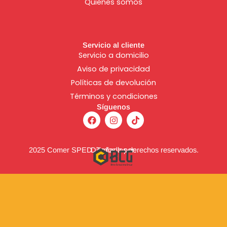
Quienes somos
Servicio al cliente
Servicio a domicilio
Aviso de
privacidad
Políticas de devolución
Términos y condiciones
Síguenos
F
I
T
a
n
i
c
s
k
e
t
t
b
a
o
2025 Comer SPED. Todos los derechos reservados.
Diseñado por:
o
g
k
o
r
k
a
m