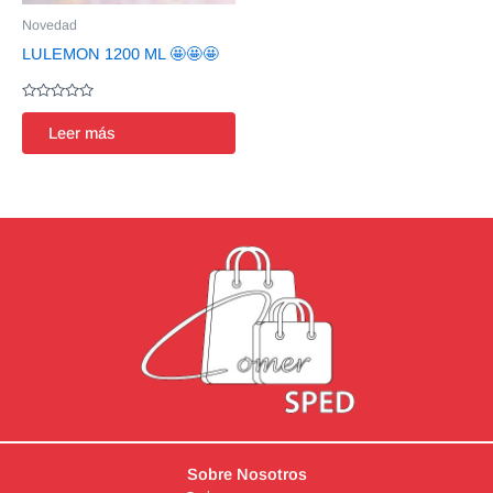
Novedad
LULEMON 1200 ML 🤩🤩🤩
Valorado
en
Leer más
0
de
5
Sobre Nosotros