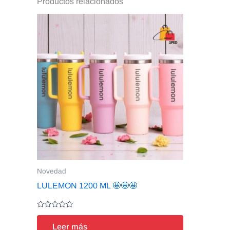
Productos relacionados
Novedad
LULEMON 1200 ML 🤩🤩🤩
Valorado
en
Leer más
0