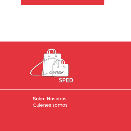
de
5
Sobre Nosotros
Quienes somos