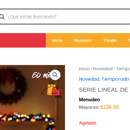
ducts
rch
Inicio
Nosotros
Tienda
Inicio
Novedad
Temp
/
/
Novedad
Temporada
,
SERIE LINEAL DE
Menudeo
$
140.00
$
136.00
Mayoreo
Agotado