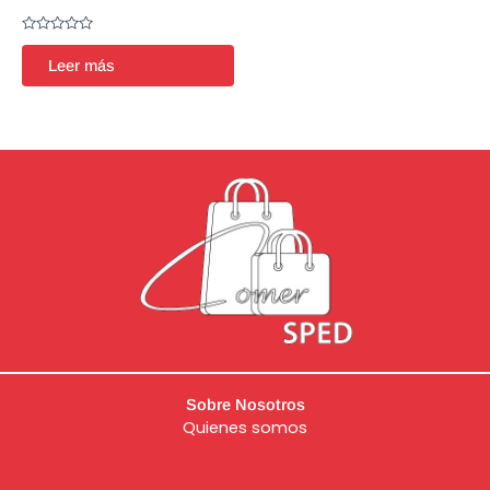
Valorado
en
Leer más
0
de
5
Sobre Nosotros
Quienes somos