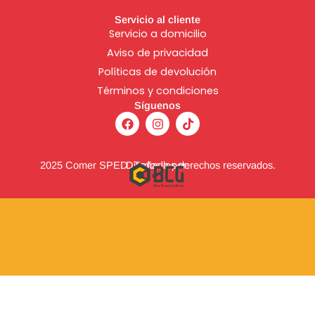
Servicio al cliente
Servicio a domicilio
Aviso de
privacidad
Políticas de devolución
Términos y condiciones
Síguenos
F
I
T
a
n
i
c
s
k
e
t
t
b
a
o
2025 Comer SPED. Todos los derechos reservados.
Diseñado por:
o
g
k
o
r
k
a
m